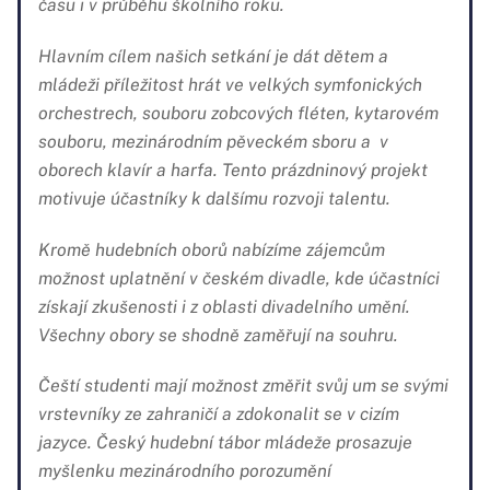
účastníky vést k hodnotnému využívání volného
času i v průběhu školního roku.
Hlavním cílem našich setkání je dát dětem a
mládeži příležitost hrát ve velkých symfonických
orchestrech, souboru zobcových fléten, kytarovém
souboru, mezinárodním pěveckém sboru a v
oborech klavír a harfa. Tento prázdninový projekt
motivuje účastníky k dalšímu rozvoji talentu.
Kromě hudebních oborů nabízíme zájemcům
možnost uplatnění v českém divadle, kde účastníci
získají zkušenosti i z oblasti divadelního umění.
Všechny obory se shodně zaměřují na souhru.
Čeští studenti mají možnost změřit svůj um se svými
vrstevníky ze zahraničí a zdokonalit se v cizím
jazyce. Český hudební tábor mládeže prosazuje