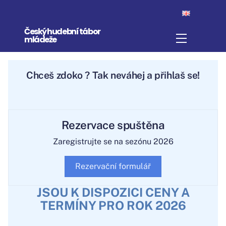
Skip
to
Český hudební tábor
content
Menu
mládeže
Chceš
zdokona
? Tak neváhej a přihlaš
se!
Rezervace spuštěna
Zaregistrujte se na sezónu 2026
Rezervační formulář
JSOU K DISPOZICI CENY A
TERMÍNY PRO ROK 2026