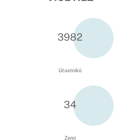
VÍCE NEŽ
3991
Účastníků
34