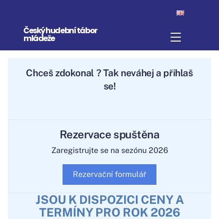
Skip
to
Český hudební tábor
content
Menu
mládeže
Chceš
zdokonalit
? Tak neváhej a
přihlaš se!
Rezervace spuštěna
Zaregistrujte se na sezónu 2026
Rezervační formulář
JSOU K DISPOZICI CENY A
TERMÍNY PRO ROK 2026