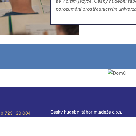
se v cizím jazyce. Český hudební t
porozumění prostřednictvím univerzá
Český hudební tábor mládeže o.p.s.
0 723 130 004
Kolářského 390
0 606 458 314
533 74 Horní Jelení
Česká republika