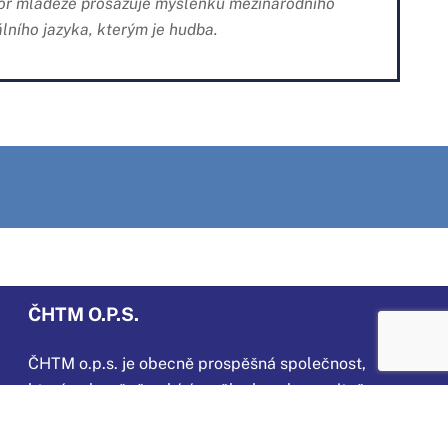
ábor mládeže prosazuje myšlenku mezinárodního
lního jazyka, kterým je hudba.
ČHTM O.P.S.
ČHTM o.p.s. je obecně prospěšná společnost,
která
celoročně nabízí umělecky a humanitně
zaměřenou činnost dětem a mládeži ve věku
od 4 do 16 let v Horním Jelení a okolí. Také