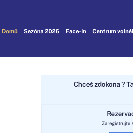
Domů
Sezóna 2026
Face-in
Centrum volnéh
Chceš
zdokonalit c
?
Rezerva
Zaregistrujte