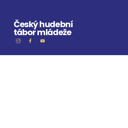
Skip
to
content
Český hudební
tábor mládeže