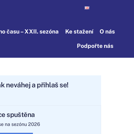
o času – XXII. sezóna
Ke stažení
O nás
Podpořte nás
 Tak neváhej a přihlaš se!
ce spuštěna
 se na sezónu 2026