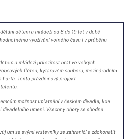
dělání dětem a mládeži od 8 do 19 let v době
k hodnotnému využívání volného času i v průběhu
dětem a mládeži příležitost hrát ve velkých
zobcových fléten, kytarovém souboru, mezinárodním
 harfa. Tento prázdninový projekt
 talentu.
jemcům možnost uplatnění v českém divadle, kde
asti divadelního umění. Všechny obory se shodně
vůj um se svými vrstevníky ze zahraničí a zdokonalit