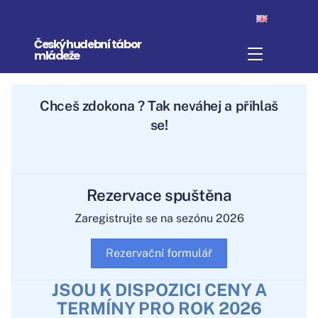
Skip
to
Český hudební tábor
content
Menu
mládeže
Chceš
zdokona
? Tak neváhej a přihlaš
se!
Rezervace spuštěna
Zaregistrujte se na sezónu 2026
Rezervační formulář
JSOU K DISPOZICI CENY A
TERMÍNY PRO ROK 2026