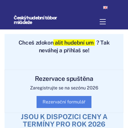
Skip
to
Český hudební tábor
content
Menu
mládeže
Chceš
zd
okonalit hudební um
? Tak
neváhej a přihlaš se!
Rezervace spuštěna
Zaregistrujte se na sezónu 2026
Rezervační formulář
JSOU K DISPOZICI CENY A
TERMÍNY PRO ROK 2026