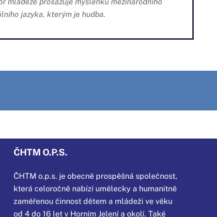
ábor mládeže prosazuje myšlenku mezinárodního
lního jazyka, kterým je hudba.
ČHTM O.P.S.
ČHTM o.p.s. je obecně prospěšná společnost,
která
celoročně nabízí umělecky a humanitně
zaměřenou činnost dětem a mládeži ve věku
od 4 do 16 let v Horním Jelení a okolí. Také