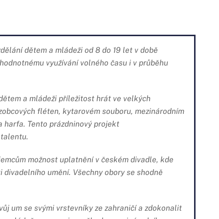
dělání dětem a mládeži od 8 do 19 let v době
k hodnotnému využívání volného času i v průběhu
dětem a mládeži příležitost hrát ve velkých
zobcových fléten, kytarovém souboru, mezinárodním
 harfa. Tento prázdninový projekt
 talentu.
jemcům možnost uplatnění v českém divadle, kde
asti divadelního umění. Všechny obory se shodně
vůj um se svými vrstevníky ze zahraničí a zdokonalit