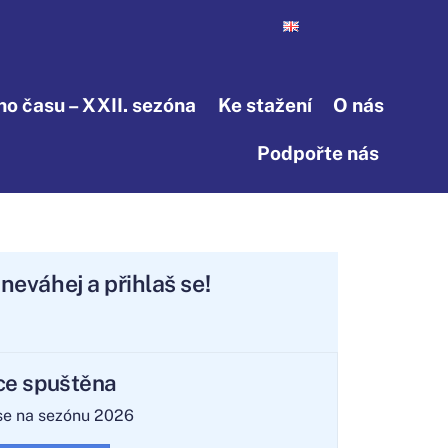
o času – XXII. sezóna
Ke stažení
O nás
Podpořte nás
ak neváhej a přihlaš se!
ce spuštěna
 se na sezónu 2026