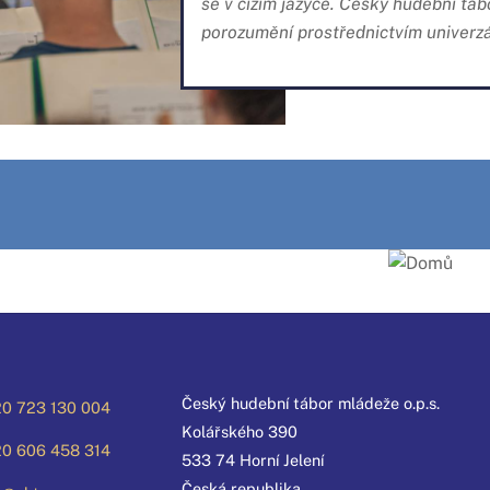
se v cizím jazyce. Český hudební t
porozumění prostřednictvím univerzá
Český hudební tábor mládeže o.p.s.
0 723 130 004
Kolářského 390
0 606 458 314
533 74 Horní Jelení
Česká republika