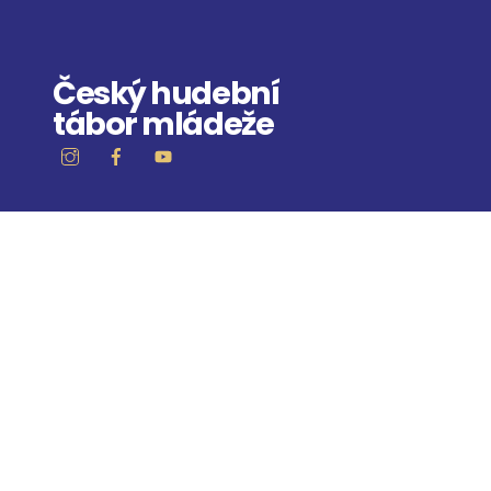
Skip
to
content
Český hudební
tábor mládeže