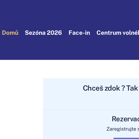
Domů
Sezóna 2026
Face-in
Centrum volnéh
Chceš
zdokonali
? T
Rezerva
Zaregistrujte