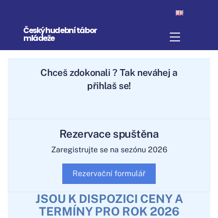
Skip
to
Český hudební tábor
content
Menu
mládeže
Chceš
zdokonalit
? Tak neváhej a
přihlaš se!
Rezervace spuštěna
Zaregistrujte se na sezónu 2026
Rezervační formulář
JSOU K DISPOZICI CENY A
TERMÍNY PRO ROK 2026