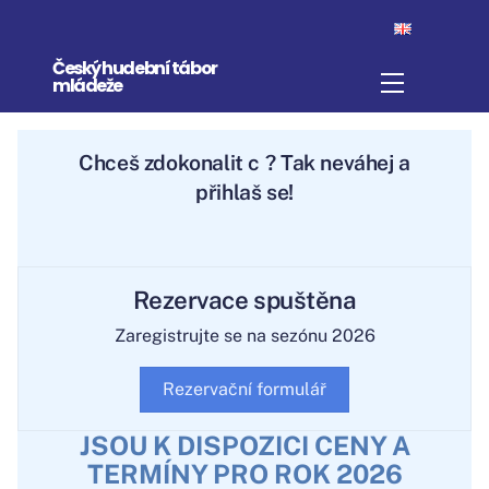
Skip
to
Český hudební tábor
content
Menu
mládeže
Chceš
zdokonalit ci
? Tak neváhej a
přihlaš se!
Rezervace spuštěna
Zaregistrujte se na sezónu 2026
Rezervační formulář
JSOU K DISPOZICI CENY A
TERMÍNY PRO ROK 2026