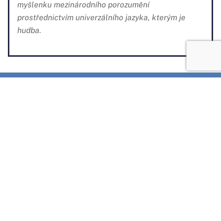
myšlenku mezinárodního porozumění
prostřednictvím univerzálního jazyka, kterým je
hudba.
ZA PODPORY
ČESKÝ HUDEBNÍ TÁBOR MLÁDEŽE
© chtm 2019