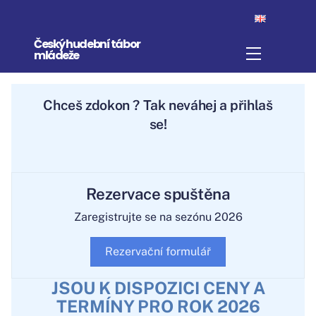
Skip
to
Český hudební tábor
content
Menu
mládeže
Chceš
zdokonal
? Tak neváhej a přihlaš
se!
Rezervace spuštěna
Zaregistrujte se na sezónu 2026
Rezervační formulář
JSOU K DISPOZICI CENY A
TERMÍNY PRO ROK 2026