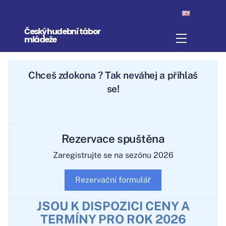
Skip
to
Český hudební tábor
content
Menu
mládeže
Chceš
zdokonal
? Tak neváhej a přihlaš
se!
Rezervace spuštěna
Zaregistrujte se na sezónu 2026
Rezervační formulář
JSOU K DISPOZICI CENY A
TERMÍNY PRO ROK 2026