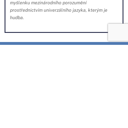
myšlenku mezinárodního porozumění
prostřednictvím univerzálního jazyka, kterým je
hudba.
ZA PODPORY
ČESKÝ HUDEBNÍ TÁBOR MLÁDEŽE
© chtm 2019