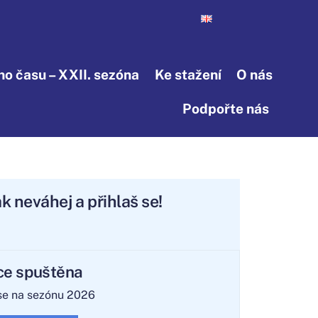
o času – XXII. sezóna
Ke stažení
O nás
Podpořte nás
Tak neváhej a přihlaš se!
ce spuštěna
 se na sezónu 2026