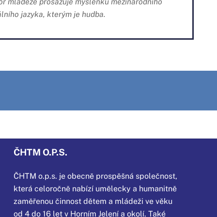
ábor mládeže prosazuje myšlenku mezinárodního
lního jazyka, kterým je hudba.
ČHTM O.P.S.
ČHTM o.p.s. je obecně prospěšná společnost,
která
celoročně nabízí umělecky a humanitně
zaměřenou činnost dětem a mládeži ve věku
od 4 do 16 let v Horním Jelení a okolí. Také