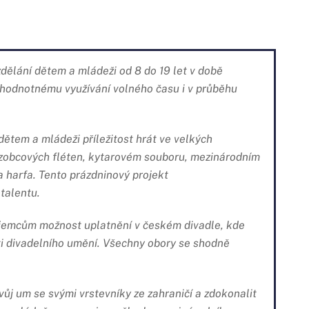
dělání dětem a mládeži od 8 do 19 let v době
k hodnotnému využívání volného času i v průběhu
dětem a mládeži příležitost hrát ve velkých
zobcových fléten, kytarovém souboru, mezinárodním
 harfa. Tento prázdninový projekt
 talentu.
jemcům možnost uplatnění v českém divadle, kde
asti divadelního umění. Všechny obory se shodně
vůj um se svými vrstevníky ze zahraničí a zdokonalit