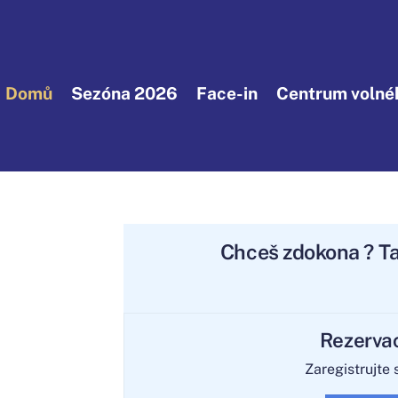
Domů
Sezóna 2026
Face-in
Centrum volnéh
Chceš
zdokonalit
? 
Rezerva
Zaregistrujte