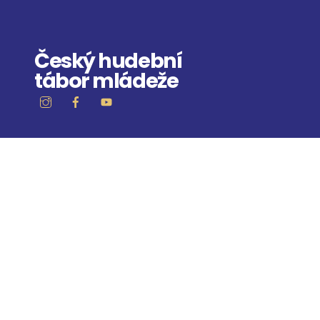
Skip
to
content
Český hudební
tábor mládeže