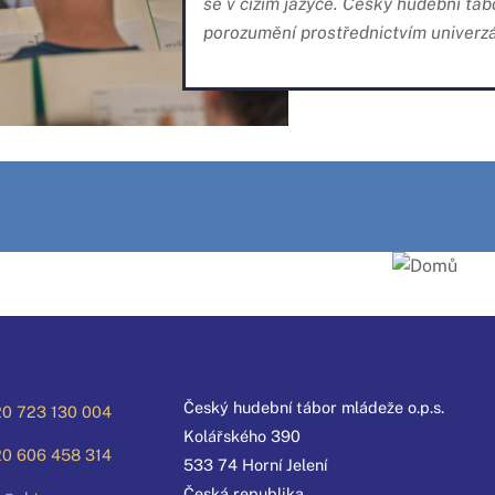
se v cizím jazyce. Český hudební t
porozumění prostřednictvím univerzá
Český hudební tábor mládeže o.p.s.
0 723 130 004
Kolářského 390
0 606 458 314
533 74 Horní Jelení
Česká republika