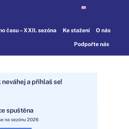
o času – XXII. sezóna
Ke stažení
O nás
Podpořte nás
Tak neváhej a přihlaš se!
ce spuštěna
 se na sezónu 2026