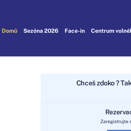
Domů
Sezóna 2026
Face-in
Centrum volnéh
Chceš
zdokonalit
? 
Rezerva
Zaregistrujte