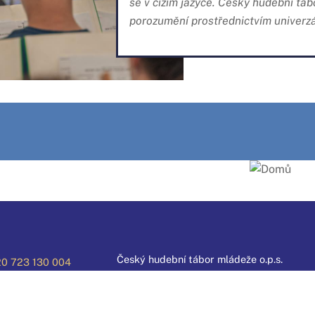
se v cizím jazyce. Český hudební t
porozumění prostřednictvím univerzá
Český hudební tábor mládeže o.p.s.
0 723 130 004
Kolářského 390
0 606 458 314
533 74 Horní Jelení
Česká republika