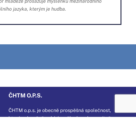
ábor mládeže prosazuje myšlenku mezinárodního
lního jazyka, kterým je hudba.
ČHTM O.P.S.
ČHTM o.p.s. je obecně prospěšná společnost,
která
celoročně nabízí umělecky a humanitně
zaměřenou činnost dětem a mládeži ve věku
od 4 do 16 let v Horním Jelení a okolí. Také