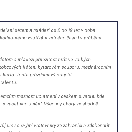
dělání dětem a mládeži od 8 do 19 let v době
k hodnotnému využívání volného času i v průběhu
dětem a mládeži příležitost hrát ve velkých
zobcových fléten, kytarovém souboru, mezinárodním
 harfa. Tento prázdninový projekt
 talentu.
jemcům možnost uplatnění v českém divadle, kde
asti divadelního umění. Všechny obory se shodně
vůj um se svými vrstevníky ze zahraničí a zdokonalit