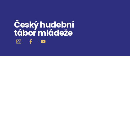
Skip
to
content
Český hudební
tábor mládeže