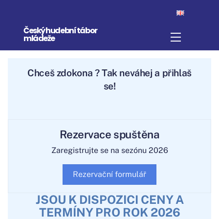
Skip
to
Český hudební tábor
content
Menu
mládeže
Chceš
zdokonali
? Tak neváhej a
přihlaš se!
Rezervace spuštěna
Zaregistrujte se na sezónu 2026
Rezervační formulář
JSOU K DISPOZICI CENY A
TERMÍNY PRO ROK 2026