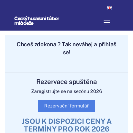
Skip
to
Český hudební tábor
content
Menu
mládeže
Chceš
zdokonali
? Tak neváhej a
přihlaš se!
Rezervace spuštěna
Zaregistrujte se na sezónu 2026
Rezervační formulář
JSOU K DISPOZICI CENY A
TERMÍNY PRO ROK 2026