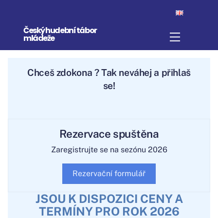
Skip
to
Český hudební tábor
content
Menu
mládeže
Chceš
zdokonal
? Tak neváhej a přihlaš
se!
Rezervace spuštěna
Zaregistrujte se na sezónu 2026
Rezervační formulář
JSOU K DISPOZICI CENY A
TERMÍNY PRO ROK 2026