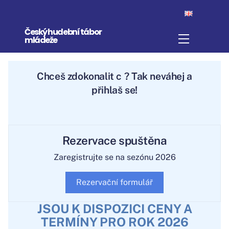
Skip
to
Český hudební tábor
content
Menu
mládeže
Chceš
zdokonalit ciz
? Tak neváhej a
přihlaš se!
Rezervace spuštěna
Zaregistrujte se na sezónu 2026
Rezervační formulář
JSOU K DISPOZICI CENY A
TERMÍNY PRO ROK 2026