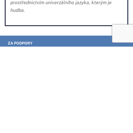
myšlenku mezinárodního porozumění
prostřednictvím univerzálního jazyka, kterým je
hudba.
ZA PODPORY
ČESKÝ HUDEBNÍ TÁBOR MLÁDEŽE
© chtm 2019