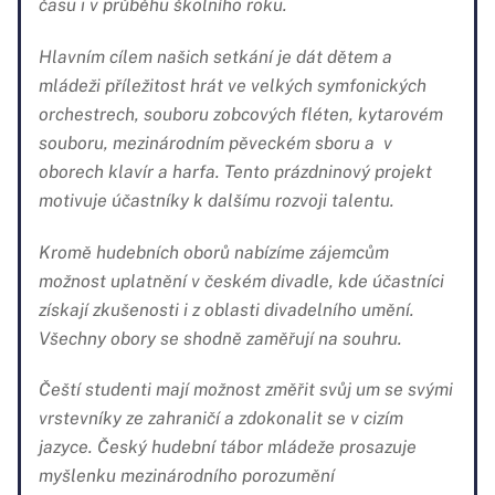
účastníky vést k hodnotnému využívání volného
času i v průběhu školního roku.
Hlavním cílem našich setkání je dát dětem a
mládeži příležitost hrát ve velkých symfonických
orchestrech, souboru zobcových fléten, kytarovém
souboru, mezinárodním pěveckém sboru a v
oborech klavír a harfa. Tento prázdninový projekt
motivuje účastníky k dalšímu rozvoji talentu.
Kromě hudebních oborů nabízíme zájemcům
možnost uplatnění v českém divadle, kde účastníci
získají zkušenosti i z oblasti divadelního umění.
Všechny obory se shodně zaměřují na souhru.
Čeští studenti mají možnost změřit svůj um se svými
vrstevníky ze zahraničí a zdokonalit se v cizím
jazyce. Český hudební tábor mládeže prosazuje