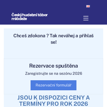
Skip
to
Český hudební tábor
content
Menu
mládeže
Chceš
zdokonal
? Tak neváhej a přihlaš
se!
Rezervace spuštěna
Zaregistrujte se na sezónu 2026
Rezervační formulář
JSOU K DISPOZICI CENY A
TERMÍNY PRO ROK 2026