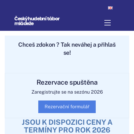
Skip
to
Český hudební tábor
content
Menu
mládeže
Chceš
zdokona
? Tak neváhej a přihlaš
se!
Rezervace spuštěna
Zaregistrujte se na sezónu 2026
Rezervační formulář
JSOU K DISPOZICI CENY A
TERMÍNY PRO ROK 2026