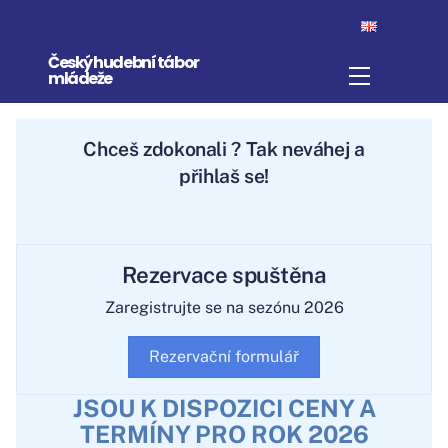
Skip
to
Český hudební tábor
content
Menu
mládeže
Chceš
zdokonalit
? Tak neváhej a
přihlaš se!
Rezervace spuštěna
Zaregistrujte se na sezónu 2026
Rezervační formulář
JSOU K DISPOZICI CENY A
TERMÍNY PRO ROK 2026