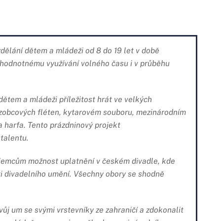
dělání dětem a mládeži od 8 do 19 let v době
k hodnotnému využívání volného času i v průběhu
dětem a mládeži příležitost hrát ve velkých
zobcových fléten, kytarovém souboru, mezinárodním
 harfa. Tento prázdninový projekt
 talentu.
jemcům možnost uplatnění v českém divadle, kde
asti divadelního umění. Všechny obory se shodně
vůj um se svými vrstevníky ze zahraničí a zdokonalit