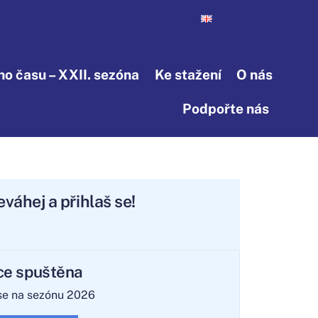
o času – XXII. sezóna
Ke stažení
O nás
Podpořte nás
k neváhej a přihlaš se!
ce spuštěna
 se na sezónu 2026