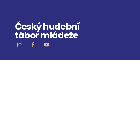
Skip
to
content
Český hudební
tábor mládeže