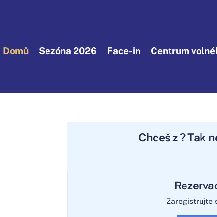
Domů
Sezóna 2026
Face-in
Centrum volnéh
Chceš
zdokon
? Ta
Rezerva
Zaregistrujte