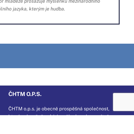
ábor mládeže prosazuje myšlenku mezinárodního
lního jazyka, kterým je hudba.
ČHTM O.P.S.
ČHTM o.p.s. je obecně prospěšná společnost,
která
celoročně nabízí umělecky a humanitně
zaměřenou činnost dětem a mládeži ve věku
od 4 do 16 let v Horním Jelení a okolí. Také