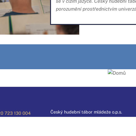
se v cizím jazyce. Český hudební t
porozumění prostřednictvím univerzá
Český hudební tábor mládeže o.p.s.
0 723 130 004
Kolářského 390
0 606 458 314
533 74 Horní Jelení
Česká republika